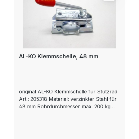
AL-KO Klemmschelle, 48 mm
original AL-KO Klemmschelle für Stützrad
Art.: 205318 Material: verzinkter Stahl für
48 mm Rohrdurchmesser max. 200 kg
variablen Flansch passend für Stützräder
und Stützen Eine AL-KO Klemmschelle für
ein 48 mm Rohr, befestigt Ihr Stützrad
oder Ihre Abstellstütze bzw. Stützfuß an