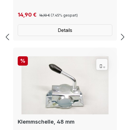
Ihrem Anhänger.
Regulärer Preis:
Verkaufspreis:
14,90 €
16,10 €
(7.45% gespart)
Details
Rabatt
%
Klemmschelle, 48 mm