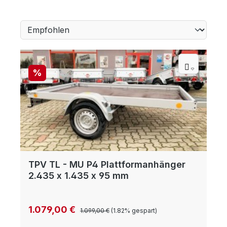
Rabatt
%
TPV TL - MU P4 Plattformanhänger
2.435 x 1.435 x 95 mm
Regulärer Preis:
Verkaufspreis:
1.079,00 €
1.099,00 €
(1.82% gespart)