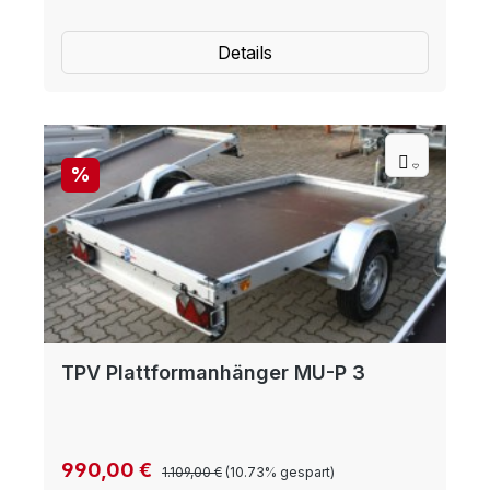
Details
Rabatt
%
TPV Plattformanhänger MU-P 3
Regulärer Preis:
Verkaufspreis:
990,00 €
1.109,00 €
(10.73% gespart)