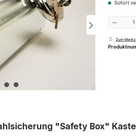
Sofort ver
Produkt
Zum Merkze
Produktnu
ahlsicherung "Safety Box" Kast