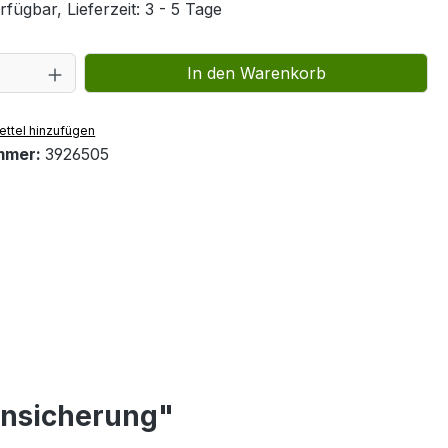
fügbar, Lieferzeit: 3 - 5 Tage
 Anzahl: Gib den gewünschten Wert ein 
In den Warenkorb
ttel hinzufügen
mmer:
3926505
ensicherung"