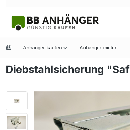
springen
Zur Hauptnavigation springen
Anhänger kaufen
Anhänger mieten
Diebstahlsicherung "Sa
Bildergalerie überspringen