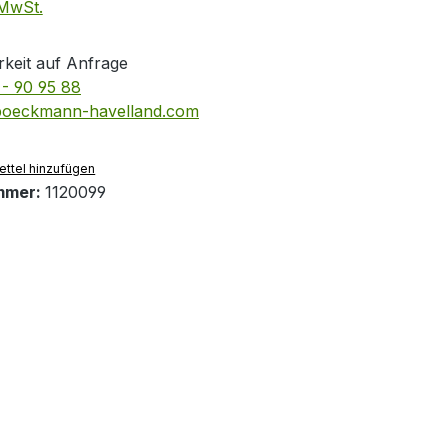
 MwSt.
keit auf Anfrage
- 90 95 88
boeckmann-havelland.com
ttel hinzufügen
mmer:
1120099