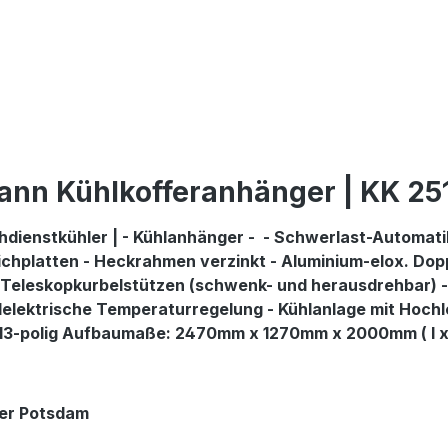
nn Kühlkofferanhänger | KK 251
hdienstkühler | - Kühlanhänger - - Schwerlast-Automat
hplatten - Heckrahmen verzinkt - Aluminium-elox. Dopp
 - Teleskopkurbelstützen (schwenk- und herausdrehbar)
lelektrische Temperaturregelung - Kühlanlage mit Hoch
13-polig Aufbaumaße: 2470mm x 1270mm x 2000mm ( l x b
ger Potsdam