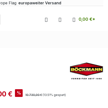
europaweiter Versand
0,00 €*
00 €
%
10.730,00 €
(13.51% gespart)