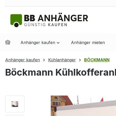
springen
Zur Hauptnavigation springen
Anhänger kaufen
Anhänger mieten
Anhänger kaufen
Kühlanhänger
BÖCKMANN
Böckmann Kühlkofferanh
Bildergalerie überspringen