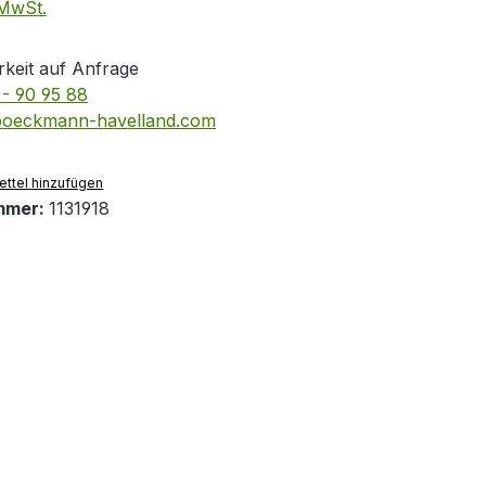
 MwSt.
keit auf Anfrage
- 90 95 88
boeckmann-havelland.com
ttel hinzufügen
mmer:
1131918