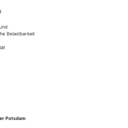
g
 und
e Belastbarkeit
tät
ger Potsdam