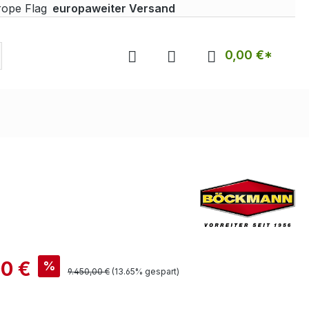
europaweiter Versand
0,00 €*
00 €
%
9.450,00 €
(13.65% gespart)