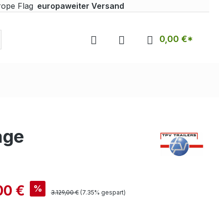
europaweiter Versand
0,00 €*
age
00 €
%
3.129,00 €
(7.35% gespart)