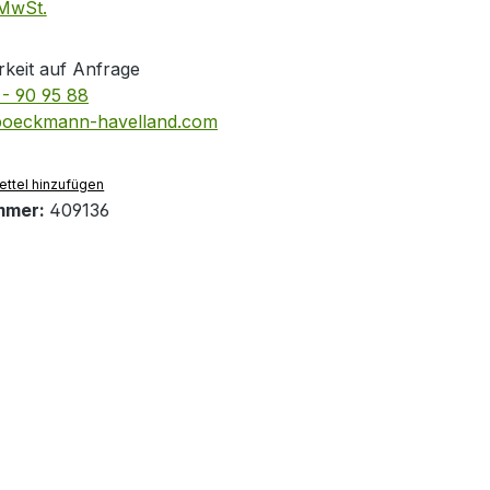
 MwSt.
keit auf Anfrage
- 90 95 88
boeckmann-havelland.com
ttel hinzufügen
mmer:
409136