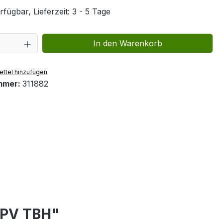
fügbar, Lieferzeit: 3 - 5 Tage
 Anzahl: Gib den gewünschten Wert ein 
In den Warenkorb
ttel hinzufügen
mmer:
311882
 TPV TBH"