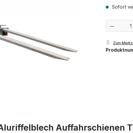
Sofort ver
Produkt
Zum Merkze
Produktnu
Aluriffelblech Auffahrschienen