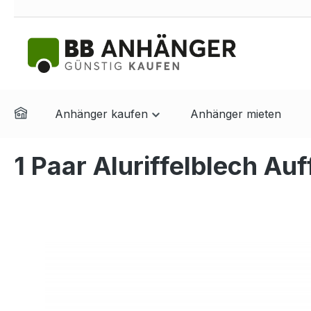
springen
Zur Hauptnavigation springen
Anhänger kaufen
Anhänger mieten
1 Paar Aluriffelblech A
Bildergalerie überspringen