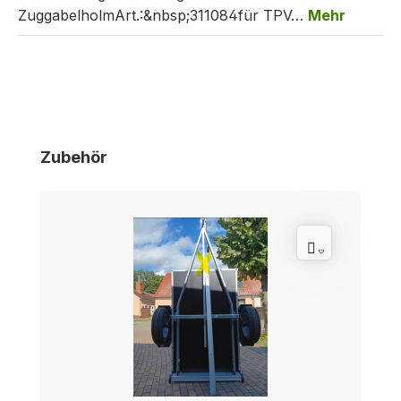
ZuggabelholmArt.:&nbsp;311084für TPV…
Mehr
Produktgalerie überspringen
Zubehör